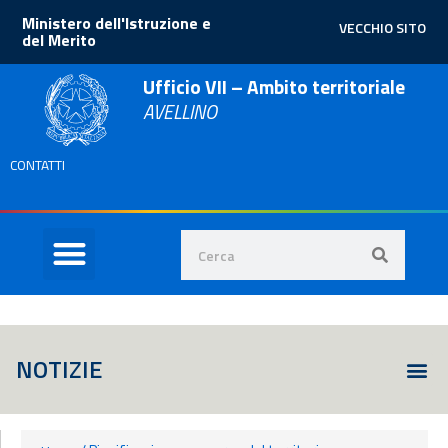
Ministero dell'Istruzione e
VECCHIO SITO
del Merito
Ufficio VII – Ambito territoriale
AVELLINO
CONTATTI
SCUOLE DELLA PROVINCIA
STUDENTI E FAMIGLIE
NOTIZIE
Albo 
Comunicazioni 
Corsi-
Dirigent
Scuole
Area Educazion
Consulta 