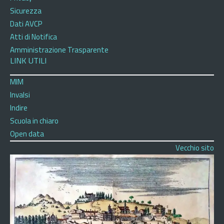
Sicurezza
Dati AVCP
Atti di Notifica
Amministrazione Trasparente
LINK UTILI
MIM
Invalsi
Indire
Scuola in chiaro
Open data
Vecchio sito