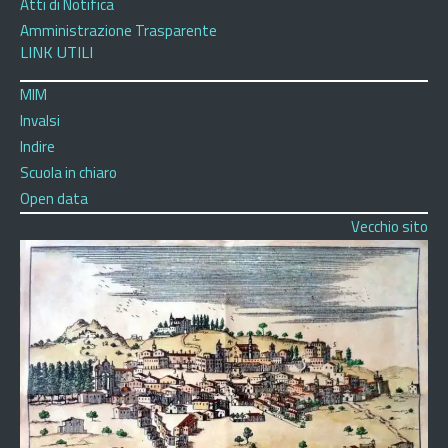
Atti di Notifica
Amministrazione Trasparente
LINK UTILI
MIM
Invalsi
Indire
Scuola in chiaro
Open data
Vecchio sito