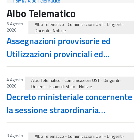
/
Albo Telematico
Home
Albo Telematico
6 Agosto
Albo Telematico
-
Comunicazioni UST
-
Dirigenti-
2026
Docenti
-
Notizie
Assegnazioni provvisorie ed
Utilizzazioni provinciali ed
interprovinciali ogni ordine e
grado a.s. 2026.27 – Graduatorie
4 Agosto
Albo Telematico
-
Comunicazioni UST
-
Dirigenti-
2026
Docenti
-
Esami di Stato
-
Notizie
definitive
Decreto ministeriale concernente
la sessione straordinaria
dell’esame di maturità per l’anno
scolastico 2025/2026
3 Agosto
Albo Telematico
-
Comunicazioni UST
-
Dirigenti-