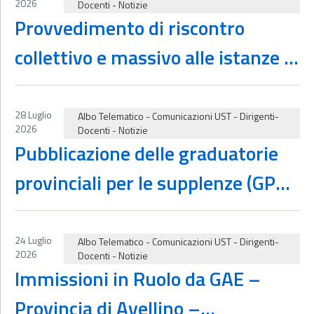
2026
Docenti
-
Notizie
Provvedimento di riscontro
collettivo e massivo alle istanze di
autotutela, reclamo e
segnalazione avverso il punteggio
28 Luglio
Albo Telematico
-
Comunicazioni UST
-
Dirigenti-
2026
Docenti
-
Notizie
attribuito nelle Graduatorie
Pubblicazione delle graduatorie
Provinciali per le Supplenze (GPS)
provinciali per le supplenze (GPS)
– Biennio 2026/2028.
del personale docente delle scuole
di ogni ordine e grado e del
24 Luglio
Albo Telematico
-
Comunicazioni UST
-
Dirigenti-
2026
Docenti
-
Notizie
personale educativo per la
Immissioni in Ruolo da GAE –
provincia di Avellino, valevoli per
Provincia di Avellino –