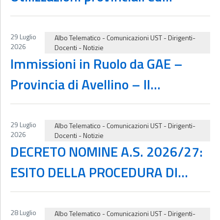
interprovinciali ogni ordine e
grado a.s. 2026.27 – Graduatorie
29 Luglio
Albo Telematico
-
Comunicazioni UST
-
Dirigenti-
2026
Docenti
-
Notizie
provvisorie
Immissioni in Ruolo da GAE –
Provincia di Avellino – II
Scorrimento per cdc AAAA
29 Luglio
Albo Telematico
-
Comunicazioni UST
-
Dirigenti-
2026
Docenti
-
Notizie
DECRETO NOMINE A.S. 2026/27:
ESITO DELLA PROCEDURA DI
ASSEGNAZIONE DI SEDE DEI
DOCENTI TURNO II
28 Luglio
Albo Telematico
-
Comunicazioni UST
-
Dirigenti-