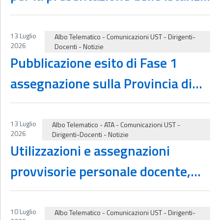
di partecipazione alle procedure
di attribuzione dei contratti a
13 Luglio
Albo Telematico
-
Comunicazioni UST
-
Dirigenti-
2026
Docenti
-
Notizie
tempo determinato ai sensi
Pubblicazione esito di Fase 1
dell’articolo 5, commi da 5 a 12,
assegnazione sulla Provincia di
del decreto-legge 22 aprile 2023,
Avellino immissioni in ruolo dalle
n. 44 e degli articoli 12 e 13
Graduatorie ad esaurimento
13 Luglio
Albo Telematico
-
ATA
-
Comunicazioni UST
-
2026
dell’ordinanza ministeriale 16
Dirigenti-Docenti
-
Notizie
provinciali pubblicate con decreto
Utilizzazioni e assegnazioni
febbraio 2026, n. 27
dirigenziale 7580 dell’8/07/2026
provvisorie personale docente,
educativo ed A.T.A. – a.s.
2026/27
10 Luglio
Albo Telematico
-
Comunicazioni UST
-
Dirigenti-