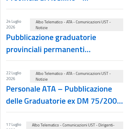
il biennio 2026/2027 e
Scorrimento per cdc AAAA
2027/2028
24 Luglio
Albo Telematico
-
ATA
-
Comunicazioni UST
-
2026
Notizie
Pubblicazione graduatorie
provinciali permanenti
provvisorie del personale ATA,
aggiornate ed integrate, ai sensi
22 Luglio
Albo Telematico
-
ATA
-
Comunicazioni UST
-
2026
Notizie
dell’art. 554 del D.L.vo del
Personale ATA – Pubblicazione
16/04/1994, n.297, per il relativo
delle Graduatorie ex DM 75/2001
accesso ai ruoli provinciali
– a.s. 2026/27
17 Luglio
Albo Telematico
-
Comunicazioni UST
-
Dirigenti-