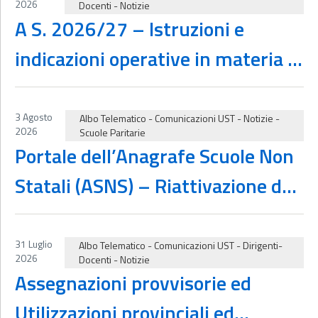
2026
Docenti
-
Notizie
A S. 2026/27 – Istruzioni e
indicazioni operative in materia di
supplenze al personale docente,
educativo ed A.T.A. – Termine per
3 Agosto
Albo Telematico
-
Comunicazioni UST
-
Notizie
-
2026
Scuole Paritarie
la presentazione delle istanze
Portale dell’Anagrafe Scuole Non
relative alla fase interprovinciale
Statali (ASNS) – Riattivazione del
del reclutamento a t. d.
Portale e ripristino delle
finalizzato a ruolo da GPS
funzionalità.
31 Luglio
Albo Telematico
-
Comunicazioni UST
-
Dirigenti-
2026
Docenti
-
Notizie
Assegnazioni provvisorie ed
Utilizzazioni provinciali ed