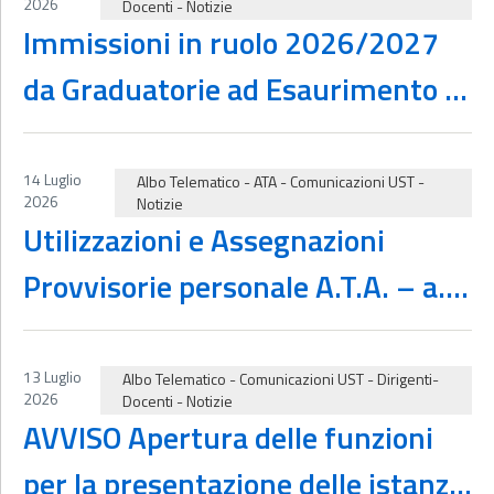
2026
Docenti
-
Notizie
Immissioni in ruolo 2026/2027
da Graduatorie ad Esaurimento –
Avellino e provincia – Esiti Fase 2
– assegnazione sedi
14 Luglio
Albo Telematico
-
ATA
-
Comunicazioni UST
-
2026
Notizie
Utilizzazioni e Assegnazioni
Provvisorie personale A.T.A. – a.s.
2026/27 – Modalità operative
13 Luglio
Albo Telematico
-
Comunicazioni UST
-
Dirigenti-
2026
Docenti
-
Notizie
AVVISO Apertura delle funzioni
per la presentazione delle istanze