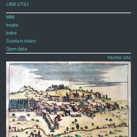
LINK UTILI
MIM
Invalsi
Indire
Scuola in chiaro
Open data
Vecchio sito