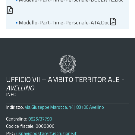
▪
Modello-Part-Time-Personale-ATA.doc
UFFICIO VII – AMBITO TERRITORIALE -
AVELLINO
INFO
Indirizzo:
via Giuseppe Marotta, 14 | 83100 Avellino
Centralino:
0825/37790
Codice fiscale: 0000000
PEC:
uspav@postacert.istruzione.it