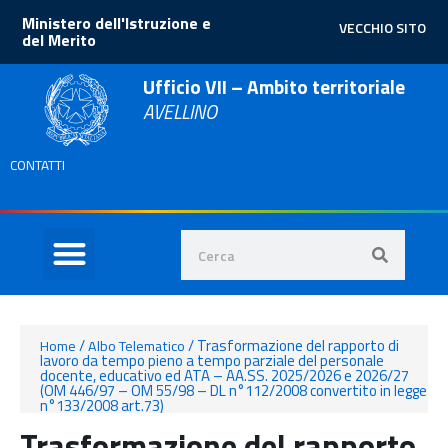
Ministero dell'Istruzione e
VECCHIO SITO
del Merito
Ufficio VII – Ambito territoriale
AVELLINO
CONTATTI
/
/
Trasformazione del rapporto di
Home
Albo Telematico
lavoro da tempo pieno a tempo parziale del personale
docente, educativo ed ATA – AA.SS. 2025/2026 e 2026/27
(OM 446/97 – OM 55/98 – DL n°112/2008 convertito in legge
n°133/2008 art.73)
Trasformazione del rapporto