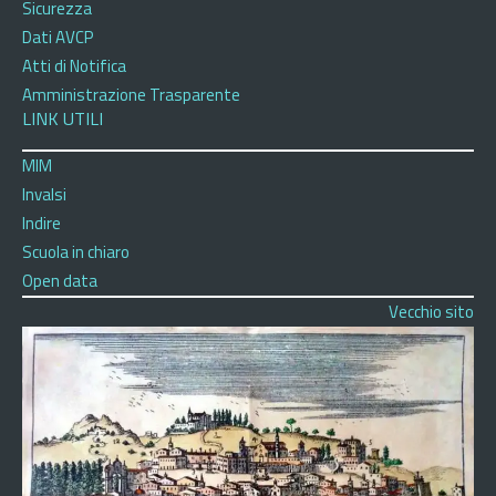
Sicurezza
Dati AVCP
Atti di Notifica
Amministrazione Trasparente
LINK UTILI
MIM
Invalsi
Indire
Scuola in chiaro
Open data
Vecchio sito