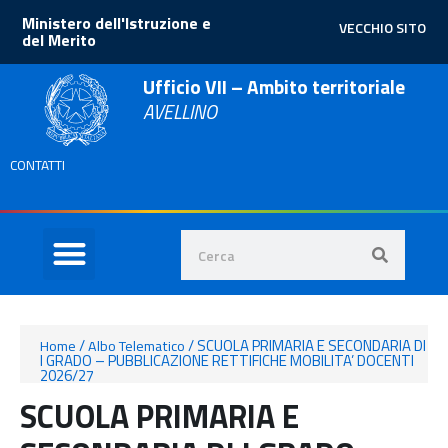
Ministero dell'Istruzione e
VECCHIO SITO
del Merito
Ufficio VII – Ambito territoriale
AVELLINO
CONTATTI
/
/
SCUOLA PRIMARIA E SECONDARIA DI
Home
Albo Telematico
I GRADO – PUBBLICAZIONE RETTIFICHE MOBILITA’ DOCENTI
2026/27
SCUOLA PRIMARIA E