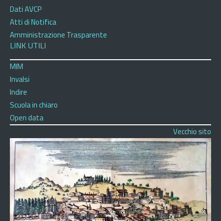
Dati AVCP
Atti di Notifica
Amministrazione Trasparente
LINK UTILI
MIM
Invalsi
Indire
Scuola in chiaro
Open data
Vecchio sito