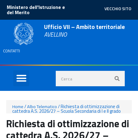
Ministero dell'Istruzione e
VECCHIO SITO
del Merito
Ufficio VII – Ambito territoriale
AVELLINO
CONTATTI
/
/
Richiesta di ottimizzazione di
Home
Albo Telematico
cattedra A.S. 2026/27 – Scuola Secondaria di I e II grado
Richiesta di ottimizzazione di
cattedra A.S. 2026/27 –