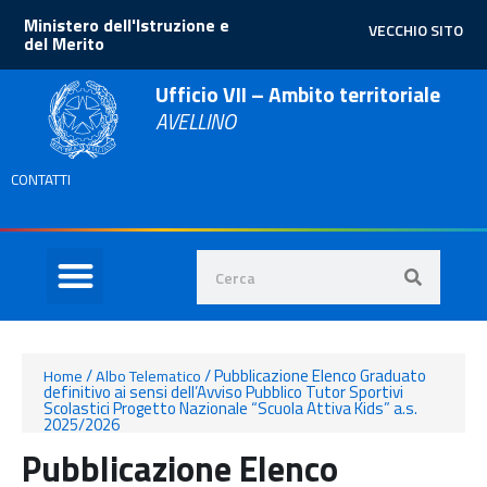
Ministero dell'Istruzione e
VECCHIO SITO
del Merito
Ufficio VII – Ambito territoriale
AVELLINO
CONTATTI
/
/
Pubblicazione Elenco Graduato
Home
Albo Telematico
definitivo ai sensi dell’Avviso Pubblico Tutor Sportivi
Scolastici Progetto Nazionale “Scuola Attiva Kids” a.s.
2025/2026
Pubblicazione Elenco