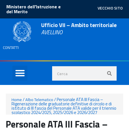
Ministero dell'Istruzione e
VECCHIO SITO
del Merito
Ufficio VII – Ambito territoriale
AVELLINO
CONTATTI
/
/
Personale ATA III Fascia –
Home
Albo Telematico
Rigenerazione delle graduatorie definitive di circolo e di
istituto di III fascia del Personale ATA valide per il triennio
scolastico 2024/2025, 2025/2026 e 2026/2027
Personale ATA III Fascia –