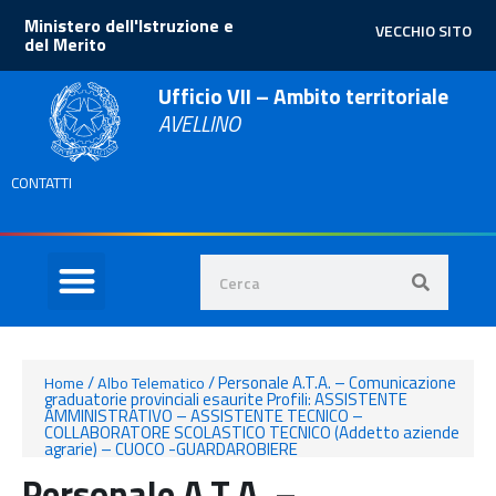
Ministero dell'Istruzione e
VECCHIO SITO
del Merito
Ufficio VII – Ambito territoriale
AVELLINO
CONTATTI
/
/
Personale A.T.A. – Comunicazione
Home
Albo Telematico
graduatorie provinciali esaurite Profili: ASSISTENTE
AMMINISTRATIVO – ASSISTENTE TECNICO –
COLLABORATORE SCOLASTICO TECNICO (Addetto aziende
agrarie) – CUOCO -GUARDAROBIERE
Personale A.T.A. –