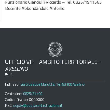
Funzionario Cianciulli Riccardo – Tel. 0825/1911565
Docente Abbondandolo Antonio
UFFICIO VII – AMBITO TERRITORIALE -
AVELLINO
INFO
Indirizzo:
via Giuseppe Marotta, 14 | 83100 Avellino
Centralino:
0825/37790
Codice fiscale: 0000000
PEC:
uspav@postacert.istruzione.it