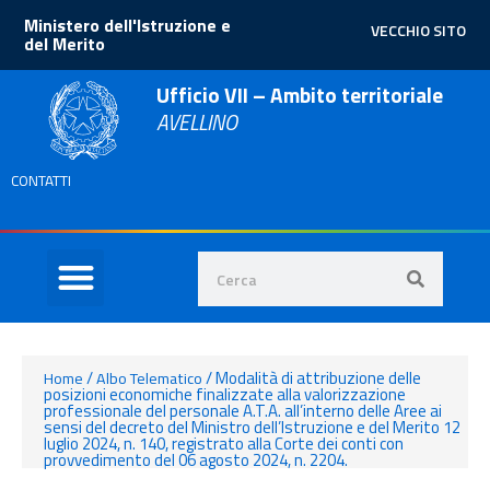
Ministero dell'Istruzione e
VECCHIO SITO
del Merito
Ufficio VII – Ambito territoriale
AVELLINO
CONTATTI
/
/
Modalità di attribuzione delle
Home
Albo Telematico
posizioni economiche finalizzate alla valorizzazione
professionale del personale A.T.A. all’interno delle Aree ai
sensi del decreto del Ministro dell’Istruzione e del Merito 12
luglio 2024, n. 140, registrato alla Corte dei conti con
provvedimento del 06 agosto 2024, n. 2204.