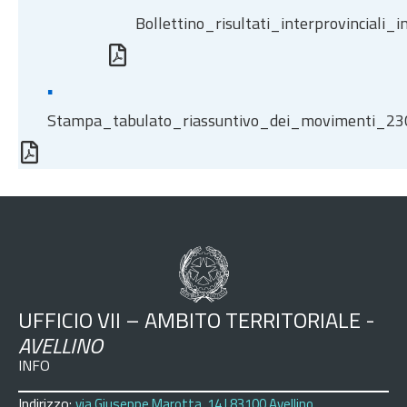
Bollettino_risultati_interprovincial
▪
Stampa_tabulato_riassuntivo_dei_movimenti_2
UFFICIO VII – AMBITO TERRITORIALE -
AVELLINO
INFO
Indirizzo:
via Giuseppe Marotta, 14 | 83100 Avellino