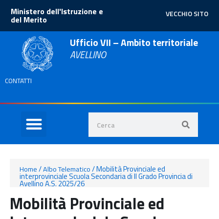
Ministero dell'Istruzione e
VECCHIO SITO
del Merito
Ufficio VII – Ambito territoriale
AVELLINO
CONTATTI
/
/
Mobilità Provinciale ed
Home
Albo Telematico
interprovinciale Scuola Secondaria di II Grado Provincia di
Avellino A.S. 2025/26
Mobilità Provinciale ed