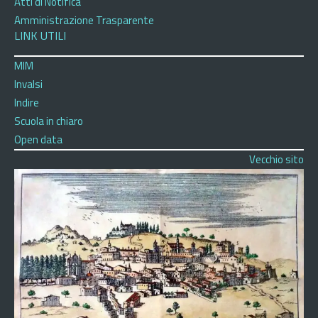
Atti di Notifica
Amministrazione Trasparente
LINK UTILI
MIM
Invalsi
Indire
Scuola in chiaro
Open data
Vecchio sito