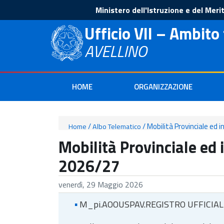
Ministero dell'Istruzione e del Meri
Ufficio VII – Ambito 
AVELLINO
HOME
ORGANIZZAZIONE
/
/
Mobilità Provinciale ed i
Home
Albo Telematico
Mobilità Provinciale ed 
2026/27
venerdì, 29 Maggio 2026
▪
M_pi.AOOUSPAV.REGISTRO UFFICIAL