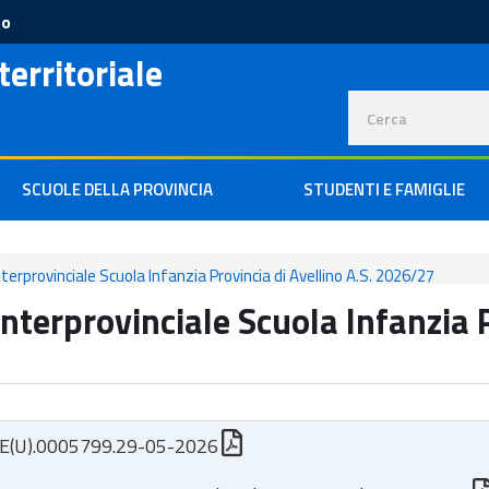
to
territoriale
SCUOLE DELLA PROVINCIA
STUDENTI E FAMIGLIE
nterprovinciale Scuola Infanzia Provincia di Avellino A.S. 2026/27
interprovinciale Scuola Infanzia P
E(U).0005799.29-05-2026