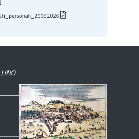
_dati_personali_29052026
LLINO