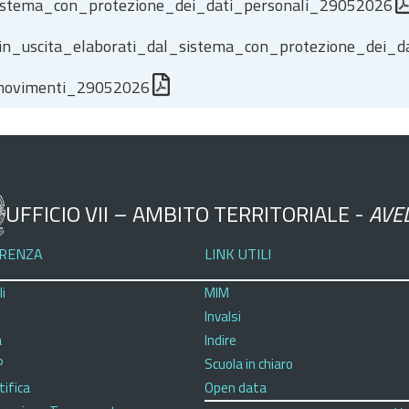
_sistema_con_protezione_dei_dati_personali_29052026
ali_in_uscita_elaborati_dal_sistema_con_protezione_dei
_movimenti_29052026
UFFICIO VII – AMBITO TERRITORIALE -
AVE
RENZA
LINK UTILI
i
MIM
Invalsi
a
Indire
P
Scuola in chiaro
tifica
Open data