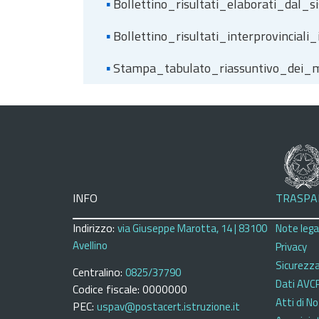
▪
Bollettino_risultati_elaborati_dal
▪
Bollettino_risultati_interprovinci
▪
Stampa_tabulato_riassuntivo_dei
INFO
TRASPA
Indirizzo:
via Giuseppe Marotta, 14 | 83100
Note legal
Avellino
Privacy
Sicurezz
Centralino:
0825/37790
Dati AVC
Codice fiscale: 0000000
Atti di No
PEC:
uspav@postacert.istruzione.it