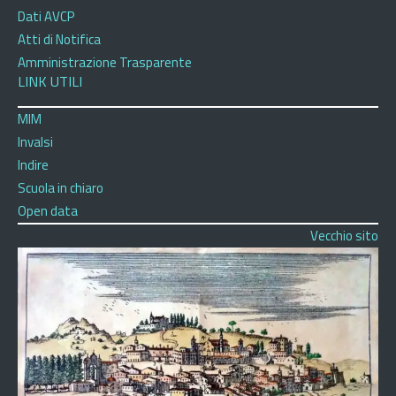
Dati AVCP
Atti di Notifica
Amministrazione Trasparente
LINK UTILI
MIM
Invalsi
Indire
Scuola in chiaro
Open data
Vecchio sito