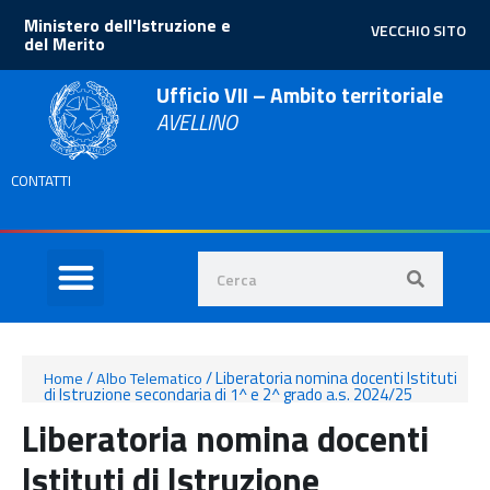
Ministero dell'Istruzione e
VECCHIO SITO
del Merito
Ufficio VII – Ambito territoriale
AVELLINO
CONTATTI
/
/
Liberatoria nomina docenti Istituti
Home
Albo Telematico
di Istruzione secondaria di 1^ e 2^ grado a.s. 2024/25
Liberatoria nomina docenti
Istituti di Istruzione