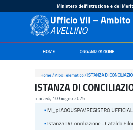
Ministero dell'Istruzione e del Meri
Ufficio VII – Ambito 
AVELLINO
HOME
ORGANIZZAZIONE
/
/
ISTANZA DI CONCILIAZ
Home
Albo Telematico
ISTANZA DI CONCILIAZ
martedì, 10 Giugno 2025
▪
M_pi.AOOUSPAV.REGISTRO UFFICIALE
▪
Istanza Di Conciliazione - Cataldo Fi