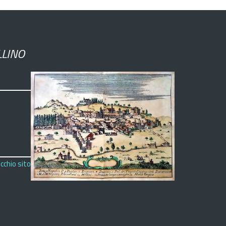
LLINO
cchio sito