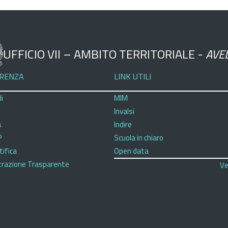
UFFICIO VII – AMBITO TERRITORIALE -
AVE
RENZA
LINK UTILI
i
MIM
Invalsi
a
Indire
P
Scuola in chiaro
tifica
Open data
razione Trasparente
Ve