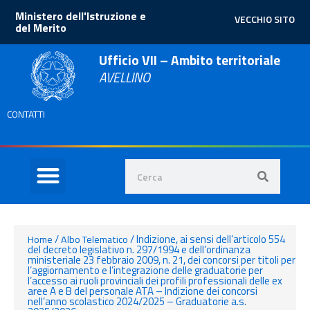
Ministero dell'Istruzione e
VECCHIO SITO
del Merito
Ufficio VII – Ambito territoriale
AVELLINO
CONTATTI
/
/
Indizione, ai sensi dell’articolo 554
Home
Albo Telematico
del decreto legislativo n. 297/1994 e dell’ordinanza
ministeriale 23 febbraio 2009, n. 21, dei concorsi per titoli per
l’aggiornamento e l’integrazione delle graduatorie per
l’accesso ai ruoli provinciali dei profili professionali delle ex
aree A e B del personale ATA – Indizione dei concorsi
nell’anno scolastico 2024/2025 – Graduatorie a.s.