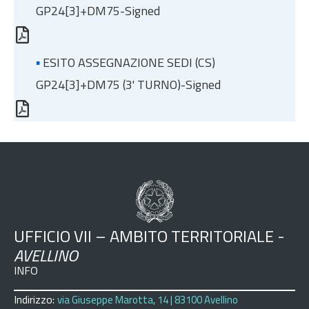
GP24[3]+DM75-Signed
▪
ESITO ASSEGNAZIONE SEDI (CS)
GP24[3]+DM75 (3' TURNO)-Signed
UFFICIO VII – AMBITO TERRITORIALE -
AVELLINO
INFO
Indirizzo:
via Giuseppe Marotta, 14 | 83100 Avellino