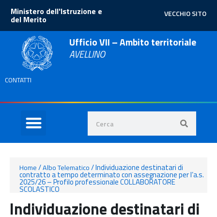
Ministero dell'Istruzione e
VECCHIO SITO
del Merito
Ufficio VII – Ambito territoriale
AVELLINO
CONTATTI
/
/
Individuazione destinatari di
Home
Albo Telematico
contratto a tempo determinato con assegnazione per l’a.s.
2025/26 – Profilo professionale COLLABORATORE
SCOLASTICO
Individuazione destinatari di