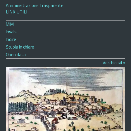
Amministrazione Trasparente
LINK UTILI
MIM
Invalsi
Indire
Scuola in chiaro
Open data
Vecchio sito