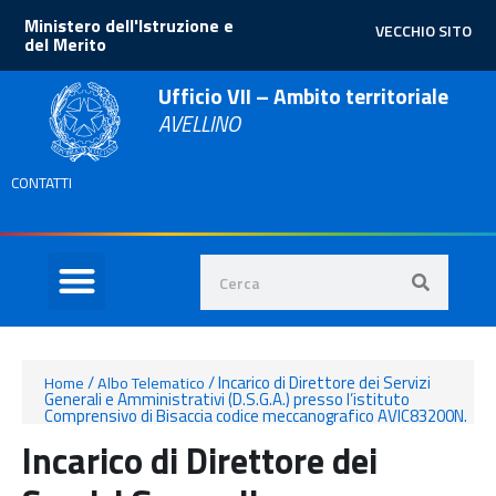
Ministero dell'Istruzione e
VECCHIO SITO
del Merito
Ufficio VII – Ambito territoriale
AVELLINO
CONTATTI
/
/
Incarico di Direttore dei Servizi
Home
Albo Telematico
Generali e Amministrativi (D.S.G.A.) presso l’istituto
Comprensivo di Bisaccia codice meccanografico AVIC83200N.
Incarico di Direttore dei