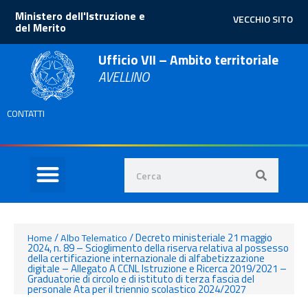
Ministero dell'Istruzione e
VECCHIO SITO
del Merito
Ufficio VII – Ambito territoriale
AVELLINO
CONTATTI
/
/
Decreto ministeriale 21 maggio
Home
Albo Telematico
2024, n. 89 – Scioglimento della riserva relativa al possesso
della certificazione internazionale di alfabetizzazione
digitale – Allegato A CCNL Istruzione e Ricerca 2019/2021 –
Graduatorie di circolo e di istituto di terza fascia del
personale Ata per il triennio scolastico 2024/2027