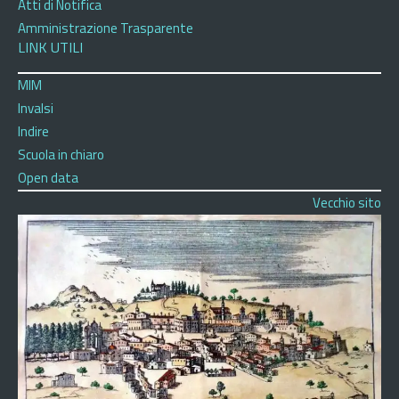
Atti di Notifica
Amministrazione Trasparente
LINK UTILI
MIM
Invalsi
Indire
Scuola in chiaro
Open data
Vecchio sito