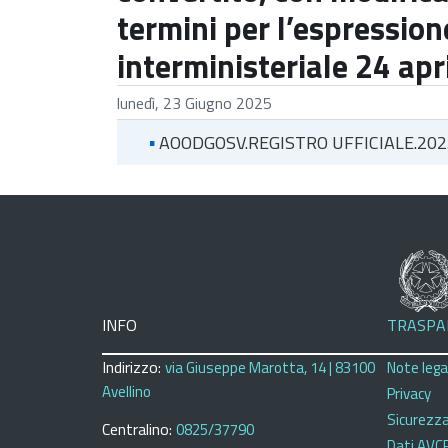
termini per l’espressione
interministeriale 24 apr
lunedì, 23 Giugno 2025
▪
AOODGOSV.REGISTRO UFFICIALE.202
INFO
TRASPA
Indirizzo:
via Giuseppe Marotta, 14 | 83100
Note legal
Avellino
Privacy
Sicurezz
Centralino:
0825/37790
Dati AVC