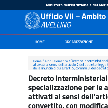
Ministero dell'Istruzione e del Meri
Ufficio VII – Ambito 
AVELLINO
HOME
ORGANIZZAZIONE
/
/
Decreto interministeriale
Home
Albo Telematico
attivati ai sensi dell’articolo 7 del decreto-legge
della rinuncia di cui all’art. 5, comma 3, del decret
Decreto interministerial
specializzazione per le a
attivati ai sensi dell’a
convertito, con modifica