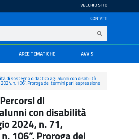
VECCHIO SITO
CONTATTI
AREE TEMATICHE
AVVISI
ità di sostegno didattico agli alunni con disabilità
o 2024, n. 106”. Proroga dei termini per l’espressione
Percorsi di
 alunni con disabilità
gio 2024, n. 71,
 n. 106”. Proroga dei