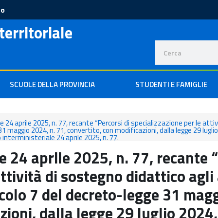
to
territoriale
SCUOLE DELLA PROVINCIA
STUDENTI E FAMIGLIE
 24 aprile 2025, n. 77, recante “Percorsi di specializzazione per le attiv
 31 maggio 2024, n. 71, convertito, con modificazioni, dalla legge 29 lugli
o interministeriale 24 aprile 2025, n. 77.
e 24 aprile 2025, n. 77, recante “
ttività di sostegno didattico agli
rticolo 7 del decreto-legge 31 mag
zioni, dalla legge 29 luglio 2024,