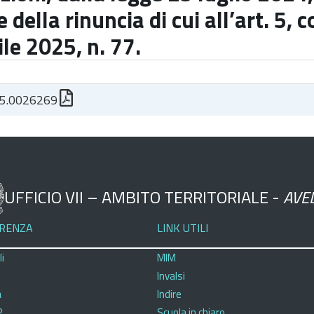
 della rinuncia di cui all’art. 5,
ile 2025, n. 77.
5.0026269
UFFICIO VII – AMBITO TERRITORIALE -
AVE
RENZA
LINK UTILI
i
MIM
Invalsi
a
Indire
P
Scuola in chiaro