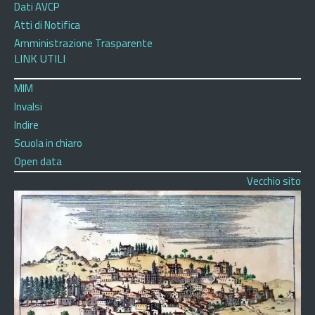
Dati AVCP
Atti di Notifica
Amministrazione Trasparente
LINK UTILI
MIM
Invalsi
Indire
Scuola in chiaro
Open data
Vecchio sito