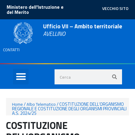
Ministero dell'Istruzione e
VECCHIO SITO
del Merito
Ufficio VII – Ambito territoriale
AVELLINO
CONTATTI
/
/
COSTITUZIONE DELL’ORGANISMO
Home
Albo Telematico
REGIONALE E COSTITUZIONE DEGLI ORGANISMI PROVINCIALI
A.S. 2024/25
COSTITUZIONE