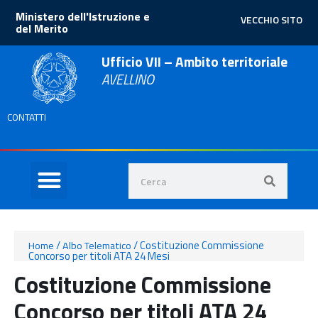
Ministero dell'Istruzione e
VECCHIO SITO
del Merito
Ufficio VII – Ambito territoriale
AVELLINO
CONTATTI
/
/
Costituzione Commissione
Home
Albo Telematico
Concorso per titoli ATA 24 Mesi
Costituzione Commissione
Concorso per titoli ATA 24