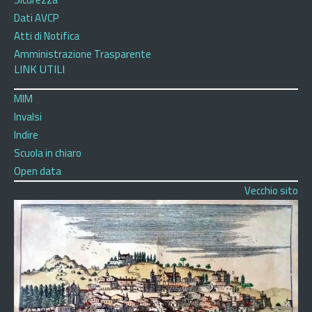
Dati AVCP
Atti di Notifica
Amministrazione Trasparente
LINK UTILI
MIM
Invalsi
Indire
Scuola in chiaro
Open data
Vecchio sito