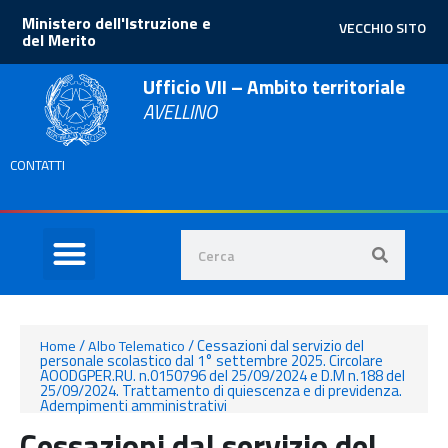
Ministero dell'Istruzione e
VECCHIO SITO
del Merito
Ufficio VII – Ambito territoriale
AVELLINO
CONTATTI
/
/
Cessazioni dal servizio del
Home
Albo Telematico
personale scolastico dal 1° settembre 2025. Circolare
AOODGPER.RU. n.0150796 del 25/09/2024 e D.M n.188 del
25/09/2024. Trattamento di quiescenza e di previdenza.
Adempimenti amministrativi
Cessazioni dal servizio del