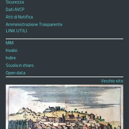
Sicurezza
Dati AVCP
Atti di Notifica
Amministrazione Trasparente
LINK UTILI
MIM
Invalsi
Indire
Scuola in chiaro
Open data
Vecchio sito