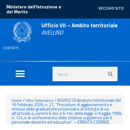
Ministero dell'Istruzione e
VECCHIO SITO
del Merito
Ufficio VII – Ambito territoriale
AVELLINO
CONTATTI
/
/
AVVISO Ordinanza ministeriale del
Home
Albo Telematico
16 febbraio 2026, n. 27, “Procedure di aggiornamento e
rinnovo delle graduatorie provinciali e di istituto di cui
all’articolo 4, commi 6-bis e 6-ter, della legge 3 maggio 1999,
n. 124, e di conferimento delle relative supplenze per il
personale docente ed educativo” – ERRATA CORRIGE