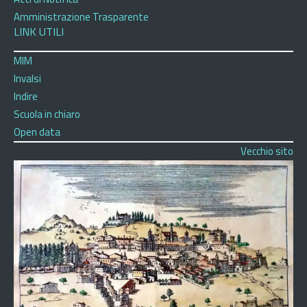
Amministrazione Trasparente
LINK UTILI
MIM
Invalsi
Indire
Scuola in chiaro
Open data
Vecchio sito