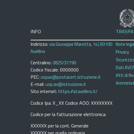
INFO
TRASPA
Indirizzo:
via Giuseppe Marotta, 14 | 83100
Note legal
Avellino
Privacy
Sicurezz
Centralino:
0825/37790
Dati AVC
Codice fiscale: 0000000
Atti di No
PEC:
uspav@postacert.istruzione.it
Amminist
E-mail:
usp.av@istruzione.it
Sito internet:
https://atavellino.it/
Codice Ipa: X_XX Codice AOO: XXXXXXXX
Codice per la fatturazione elettronica:
XXXXXX per la cont. Generale
XXXXXX per quella ordinaria