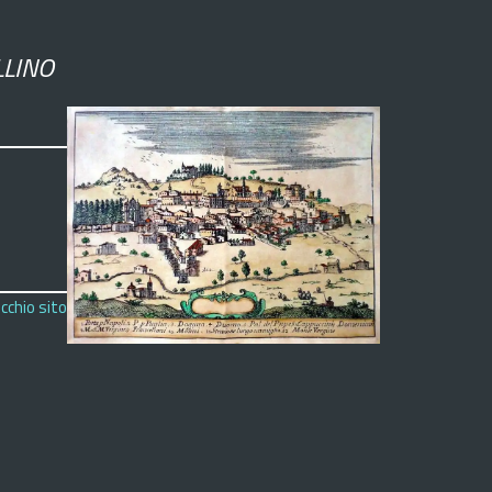
LLINO
cchio sito