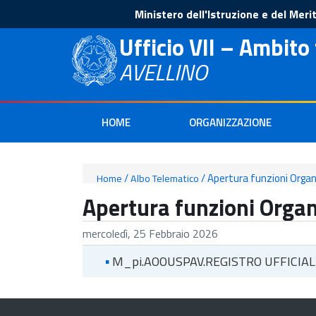
Ministero dell'Istruzione e del Meri
Ufficio VII – Ambito 
AVELLINO
HOME
ORGANIZZAZIONE
/
/
Apertura funzioni Organi
Home
Albo Telematico
Apertura funzioni Organ
mercoledì, 25 Febbraio 2026
▪
M_pi.AOOUSPAV.REGISTRO UFFICIAL