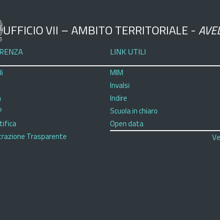
UFFICIO VII – AMBITO TERRITORIALE -
AVE
RENZA
LINK UTILI
i
MIM
Invalsi
a
Indire
P
Scuola in chiaro
tifica
Open data
razione Trasparente
Ve