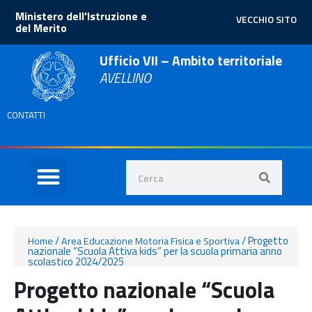
Ministero dell'Istruzione e
VECCHIO SITO
del Merito
Ufficio VII – Ambito territoriale
AVELLINO
CONTATTI
/
/
Progetto
Home
Area Educazione Motoria Fisica e Sportiva
nazionale “Scuola Attiva kids” per la scuola primaria anno
scolastico 2024/2025
Progetto nazionale “Scuola