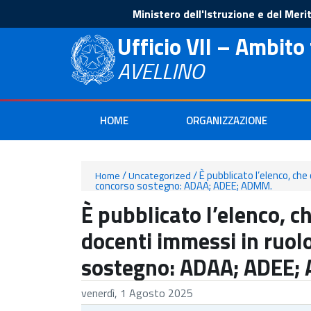
Ministero dell'Istruzione e del Meri
Ufficio VII – Ambito 
AVELLINO
HOME
ORGANIZZAZIONE
/
/
È pubblicato l’elenco, che
Home
Uncategorized
concorso sostegno: ADAA; ADEE; ADMM.
È pubblicato l’elenco, c
docenti immessi in ruolo
sostegno: ADAA; ADEE;
venerdì, 1 Agosto 2025