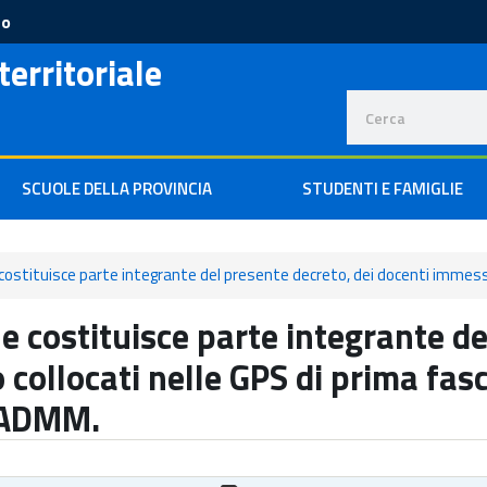
to
territoriale
SCUOLE DELLA PROVINCIA
STUDENTI E FAMIGLIE
 costituisce parte integrante del presente decreto, dei docenti immessi i
he costituisce parte integrante de
 collocati nelle GPS di prima fasc
 ADMM.