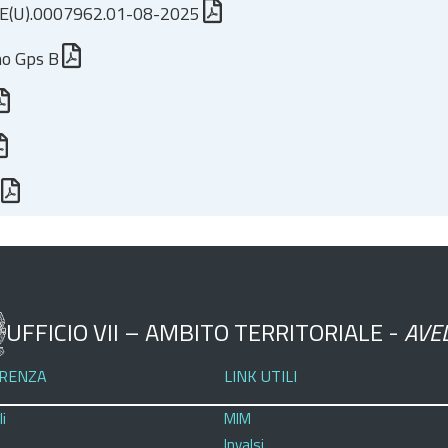
E(U).0007962.01-08-2025
no Gps B
UFFICIO VII – AMBITO TERRITORIALE -
AVE
RENZA
LINK UTILI
i
MIM
Invalsi