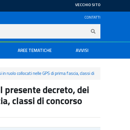
VECCHIO SITO
CONTATTI
AREE TEMATICHE
AVVISI
n ruolo collocati nelle GPS di prima fascia, classi di
l presente decreto, dei
ia, classi di concorso