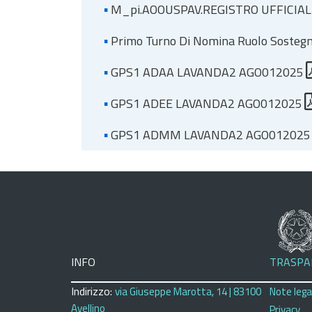
▪
M_pi.AOOUSPAV.REGISTRO UFFICIAL
▪
Primo Turno Di Nomina Ruolo Sosteg
▪
GPS1 ADAA LAVANDA2 AGO012025
▪
GPS1 ADEE LAVANDA2 AGO012025
▪
GPS1 ADMM LAVANDA2 AGO012025
INFO
TRASPA
Indirizzo:
via Giuseppe Marotta, 14 | 83100
Note legal
Avellino
Privacy