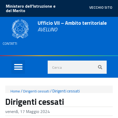
Ministero dell'Istruzione e
VECCHIO SITO
del Merito
Ufficio VII – Ambito territoriale
AVELLINO
CONTATTI
/
/
Dirigenti cessati
Home
Dirigenti cessati
Dirigenti cessati
venerdì, 17 Maggio 2024