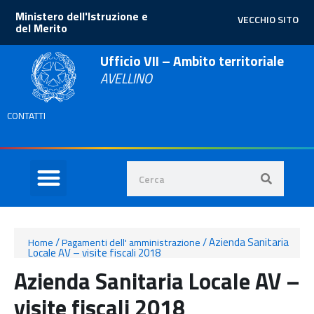
Ministero dell'Istruzione e
VECCHIO SITO
del Merito
Ufficio VII – Ambito territoriale
AVELLINO
CONTATTI
/
/
Azienda Sanitaria
Home
Pagamenti dell' amministrazione
Locale AV – visite fiscali 2018
Azienda Sanitaria Locale AV –
visite fiscali 2018