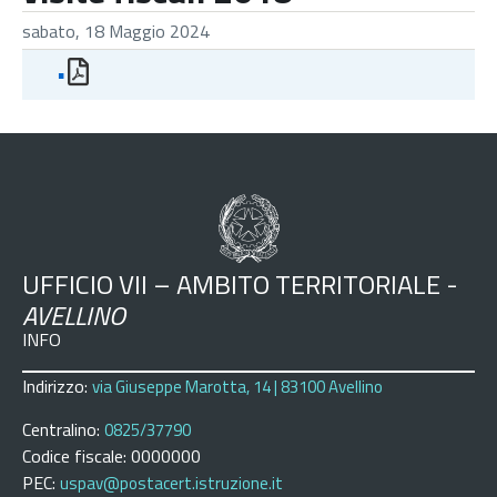
sabato, 18 Maggio 2024
▪
UFFICIO VII – AMBITO TERRITORIALE -
AVELLINO
INFO
Indirizzo:
via Giuseppe Marotta, 14 | 83100 Avellino
Centralino:
0825/37790
Codice fiscale: 0000000
PEC:
uspav@postacert.istruzione.it