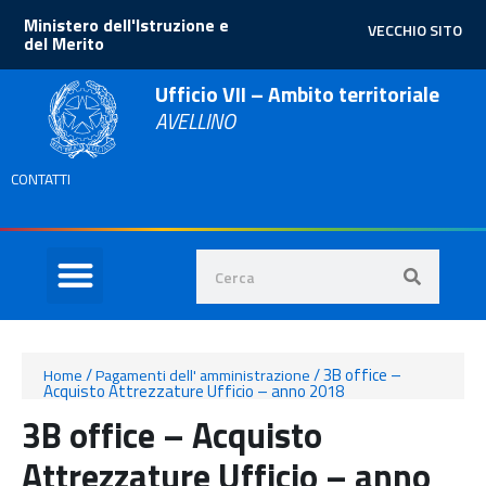
Ministero dell'Istruzione e
VECCHIO SITO
del Merito
Ufficio VII – Ambito territoriale
AVELLINO
CONTATTI
/
/
3B office –
Home
Pagamenti dell' amministrazione
Acquisto Attrezzature Ufficio – anno 2018
3B office – Acquisto
Attrezzature Ufficio – anno