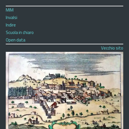
MIM
Invalsi
Indire
Scuola in chiaro
Open data
Vecchio sito